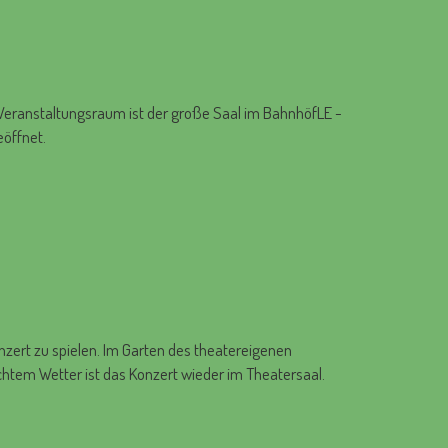
. Veranstaltungsraum ist der große Saal im BahnhöfLE -
eöffnet.
nzert zu spielen. Im Garten des theatereigenen
chtem Wetter ist das Konzert wieder im Theatersaal.