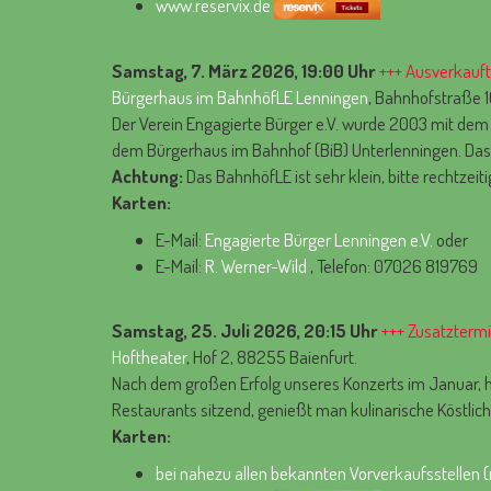
www.reservix.de
Samstag, 7. März 2026, 19:00 Uhr
+++ Ausverkauft
Bürgerhaus im BahnhöfLE Lenningen
, Bahnhofstraße 
Der Verein Engagierte Bürger e.V. wurde 2003 mit dem 
dem Bürgerhaus im Bahnhof (BiB) Unterlenningen. Das 
Achtung:
Das BahnhöfLE ist sehr klein, bitte rechtzeitig
Karten:
E-Mail:
Engagierte Bürger Lenningen e.V.
oder
E-Mail:
R. Werner-Wild
, Telefon: 07026 819769
Samstag, 25. Juli 2026, 20:15 Uhr
+++ Zusatztermi
Hoftheater
, Hof 2, 88255 Baienfurt.
Nach dem großen Erfolg unseres Konzerts im Januar, ha
Restaurants sitzend, genießt man kulinarische Köstlic
Karten:
bei nahezu allen bekannten Vorverkaufsstellen (