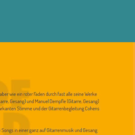
ber wie ein roter Faden durch fast alle seine Werke
arre, Gesang) und Manuel Dempfle (Gitarre, Gesang)
 markanten Stimme und der Gitarrenbegleitung Cohens
e Songs in einer ganz auf Gitarrenmusik und Gesang