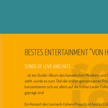
BESTES ENTERTAINMENT "VON 
SONGS OF LOVE AND HATE ...
... ist ein Studio-Album des kanadischen Musikers und 
zieht, wurde es zum Titel der ersten gemeinsamen Pro
konzentrieren sich vor allem auf die frühen Lieder C
geprägt sind.
Ein Konzert des Leonard-Cohen-Projects ist bestes Ent