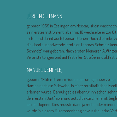
JÜRGEN GUTMANN,
geboren 1959 in Esslingen am Neckar, ist ein waschech
sein erstes Instrument, aber mit 18 wechselte er zur G
sich - und damit auch Leonard Cohen. Doch die Liebe 
die Jahrtausendwende lernte er Thomas Schmolz kenn
Schmolz" war geboren. Nach ersten kleineren Auftritten 
Veranstaltungen und auf fast allen Straßenmusikfestiv
MANUEL DEMPFLE,
geboren 1958 mitten im Bodensee, um genauer zu sein a
Namen nach ein Schwabe. In einer musikalischen Famil
erlernen würde. Darauf gab es aber für ihn schon sehr frü
dem ersten Bartflaum und autodidaktisch erlernt, begl
seiner Jugend. Dies musste dann ja mehr oder minder
wurde in diesem Zusammenhang bewusst auf das Verb "