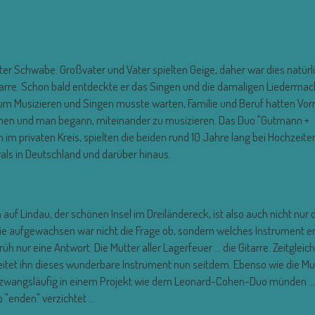
ter Schwabe. Großvater und Vater spielten Geige, daher war dies natürl
itarre. Schon bald entdeckte er das Singen und die damaligen Liedermac
zum Musizieren und Singen musste warten, Familie und Beruf hatten Vo
en und man begann, miteinander zu musizieren. Das Duo "Gutmann +
im privaten Kreis, spielten die beiden rund 10 Jahre lang bei Hochzeite
als in Deutschland und darüber hinaus.
uf Lindau, der schönen Insel im Dreiländereck, ist also auch nicht nur
ie aufgewachsen war nicht die Frage ob, sondern welches Instrument e
h nur eine Antwort. Die Mutter aller Lagerfeuer ... die Gitarre. Zeitgleich
eitet ihn dieses wunderbare Instrument nun seitdem. Ebenso wie die Mu
 zwangsläufig in einem Projekt wie dem Leonard-Cohen-Duo münden ...
enden" verzichtet ...