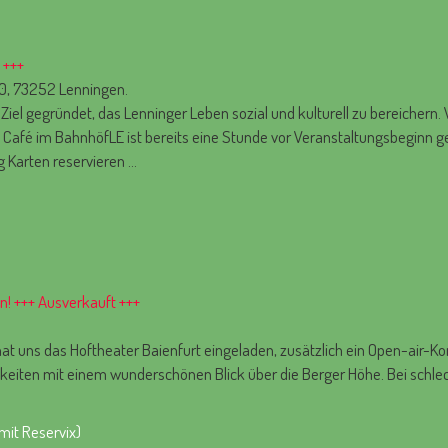
 +++
10, 73252 Lenningen.
Ziel gegründet, das Lenninger Leben sozial und kulturell zu bereichern
Café im BahnhöfLE ist bereits eine Stunde vor Veranstaltungsbeginn g
 Karten reservieren ...
n! +++ Ausverkauft +++
t uns das Hoftheater Baienfurt eingeladen, zusätzlich ein Open-air-Ko
hkeiten mit einem wunderschönen Blick über die Berger Höhe. Bei schle
mit Reservix)