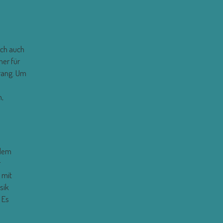
ich auch
her für
rrang. Um
n,
 dem
r
 mit
sik
 Es