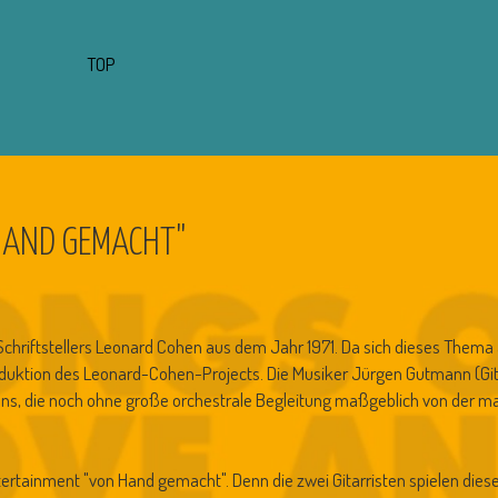
TOP
HAND GEMACHT"
Schriftstellers Leonard Cohen aus dem Jahr 1971. Da sich dieses Thema a
duktion des Leonard-Cohen-Projects. Die Musiker Jürgen Gutmann (Git
ohens, die noch ohne große orchestrale Begleitung maßgeblich von der
ertainment "von Hand gemacht". Denn die zwei Gitarristen spielen dies