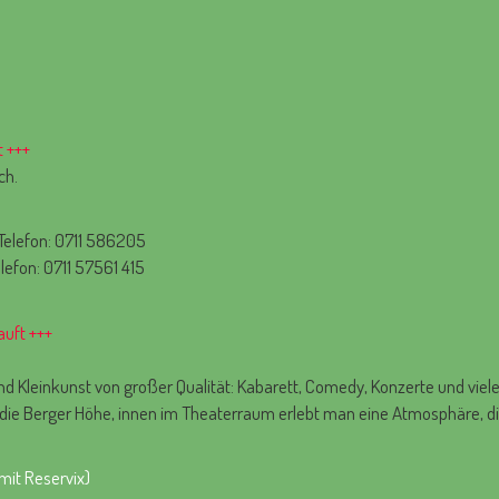
 +++
ch.
, Telefon: 0711 586205
elefon: 0711 57561 415
uft +++
und Kleinkunst von großer Qualität: Kabarett, Comedy, Konzerte und vie
die Berger Höhe, innen im Theaterraum erlebt man eine Atmosphäre, die
mit Reservix)